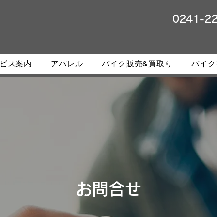
0241-2
ビス案内
アパレル
バイク販売&買取り
バイク
お問合せ